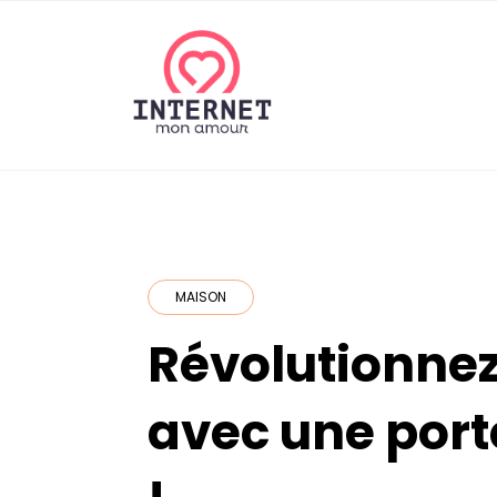
Skip
to
content
internetmonamou
MAISON
Révolutionnez
avec une port