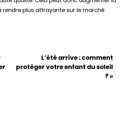
aute qualité. Cela peut donc augmenter la
a rendre plus attrayante sur le marché
r
L’été arrive : comment
er
protéger votre enfant du soleil
?
»