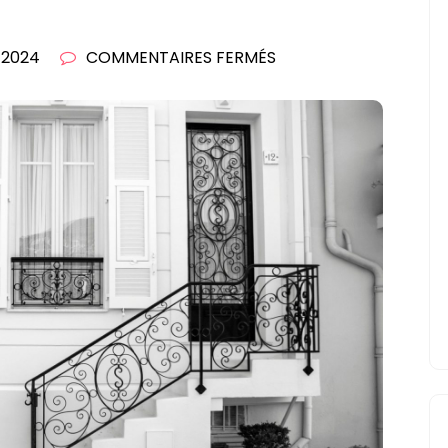
SUR
 2024
COMMENTAIRES FERMÉS
RÉVOLUTIONNEZ
VOTRE
EXTÉRIEUR
AVEC
UNE
PORTE
D’ENTRÉE
DESIGN
!