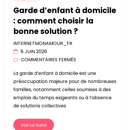
Garde d’enfant à domicile
: comment choisir la
bonne solution ?
INTERNETMONAMOUR_FR
8 JUIN 2026
SUR
COMMENTAIRES FERMÉS
GARDE
La garde d’enfant à domicile est une
D’ENFANT
préoccupation majeure pour de nombreuses
À
familles, notamment celles soumises à des
DOMICILE
emplois du temps exigeants ou à l’absence
:
de solutions collectives
COMMENT
CHOISIR
LA
Voir La Suite