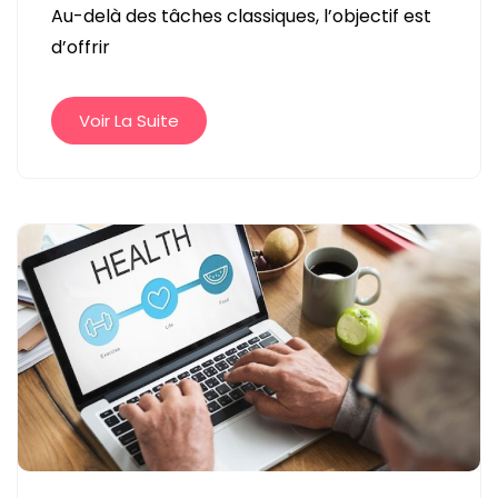
Au-delà des tâches classiques, l’objectif est
SUR
d’offrir
MESURE
CHEZ
VOUS
Voir La Suite
:
UNE
RÉPONSE
ADAPTÉE
AUX
BESOINS
QUOTIDIENS