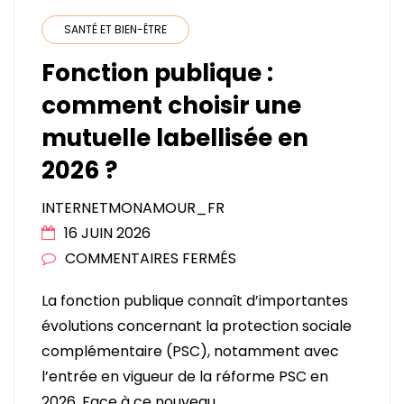
SANTÉ ET BIEN-ÊTRE
Fonction publique :
comment choisir une
mutuelle labellisée en
2026 ?
INTERNETMONAMOUR_FR
16 JUIN 2026
SUR
COMMENTAIRES FERMÉS
FONCTION
La fonction publique connaît d’importantes
PUBLIQUE
évolutions concernant la protection sociale
:
complémentaire (PSC), notamment avec
COMMENT
l’entrée en vigueur de la réforme PSC en
CHOISIR
2026. Face à ce nouveau