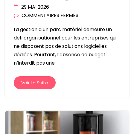
29 MAI 2026
SUR
COMMENTAIRES FERMÉS
COMMENT
La gestion d’un parc matériel demeure un
OPTIMISER
défi organisationnel pour les entreprises qui
LA
ne disposent pas de solutions logicielles
GESTION
dédiées. Pourtant, l’absence de budget
DE
n’interdit pas une
SON
PARC
MATÉRIEL
Voir La Suite
SANS
BUDGET
LOGICIEL
?