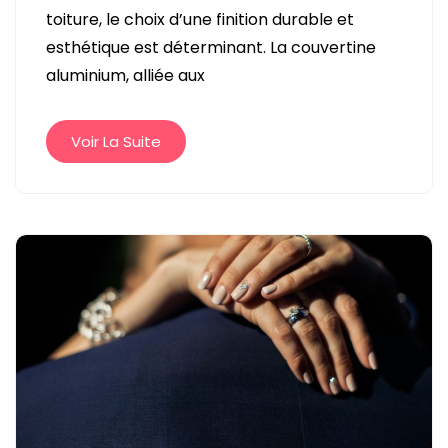
toiture, le choix d’une finition durable et
PROTÉGER
esthétique est déterminant. La couvertine
ET
aluminium, alliée aux
SUBLIMER
SA
TOITURE
Voir La Suite
À
DIJON
ET
EN
CÔTE-
D’OR