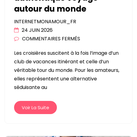
autour du monde
INTERNETMONAMOUR_FR
24 JUIN 2026
SUR
COMMENTAIRES FERMÉS
CROISIÈRES
Les croisières suscitent à la fois l’image d’un
:
club de vacances itinérant et celle d’un
ENTRE
véritable tour du monde. Pour les amateurs,
CLUB
elles représentent une alternative
DE
séduisante au
VACANCES
FLOTTANT
ET
Voir La Suite
AUTHENTIQUE
VOYAGE
AUTOUR