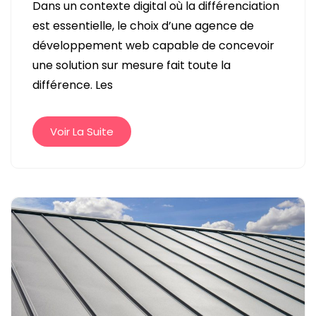
Dans un contexte digital où la différenciation
DE
est essentielle, le choix d’une agence de
DÉVELOPPEMENT
développement web capable de concevoir
WEB
une solution sur mesure fait toute la
:
différence. Les
POURQUOI
CHOISIR
UNE
Voir La Suite
SOLUTION
SUR
MESURE
?