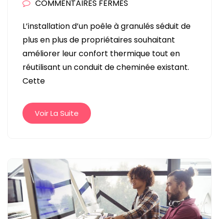
SUR
COMMENTAIRES FERMÉS
INSTALLER
L’installation d’un poêle à granulés séduit de
UN
plus en plus de propriétaires souhaitant
POÊLE
améliorer leur confort thermique tout en
À
réutilisant un conduit de cheminée existant.
GRANULÉS
Cette
SUR
UN
CONDUIT
Voir La Suite
DE
CHEMINÉE
EXISTANT
:
COMMENT
PROCÉDER
?