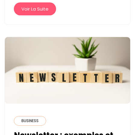
DANS
Voir La Suite
UN
ERP
?
BUSINESS