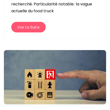
recherché. Particularité notable : la vague
TRUCKS
actuelle du food truck
RÉTRO
SÉDUIT
LES
Voir La Suite
ENTREPRENEURS