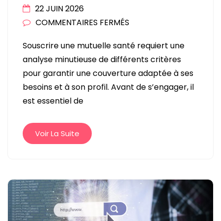
22 JUIN 2026
SUR
COMMENTAIRES FERMÉS
COMPARATIF
Souscrire une mutuelle santé requiert une
DES
analyse minutieuse de différents critères
CRITÈRES
pour garantir une couverture adaptée à ses
À
besoins et à son profil. Avant de s’engager, il
ANALYSER
est essentiel de
AVANT
DE
SOUSCRIRE
Voir La Suite
UNE
MUTUELLE