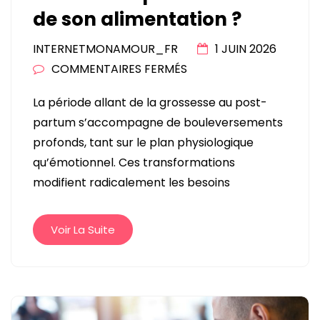
de son alimentation ?
INTERNETMONAMOUR_FR
1 JUIN 2026
SUR
COMMENTAIRES FERMÉS
GROSSESSE
La période allant de la grossesse au post-
ET
partum s’accompagne de bouleversements
POST-
profonds, tant sur le plan physiologique
PARTUM
qu’émotionnel. Ces transformations
:
modifient radicalement les besoins
COMMENT
PRENDRE
SOIN
Voir La Suite
DE
SON
ALIMENTATION
?