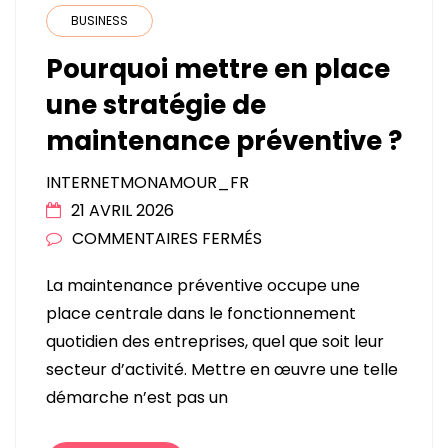
BUSINESS
Pourquoi mettre en place
une stratégie de
maintenance préventive ?
INTERNETMONAMOUR_FR
21 AVRIL 2026
SUR
COMMENTAIRES FERMÉS
POURQUOI
La maintenance préventive occupe une
METTRE
place centrale dans le fonctionnement
EN
quotidien des entreprises, quel que soit leur
PLACE
secteur d’activité. Mettre en œuvre une telle
UNE
démarche n’est pas un
STRATÉGIE
DE