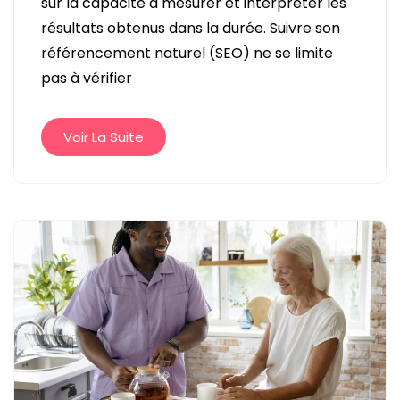
sur la capacité à mesurer et interpréter les
SON
résultats obtenus dans la durée. Suivre son
RÉFÉRENCEMENT
référencement naturel (SEO) ne se limite
NATUREL
pas à vérifier
?
Voir La Suite