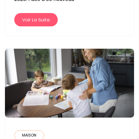
UNE
MUTUELLE
LABELLISÉE
Voir La Suite
EN
2026
?
MAISON