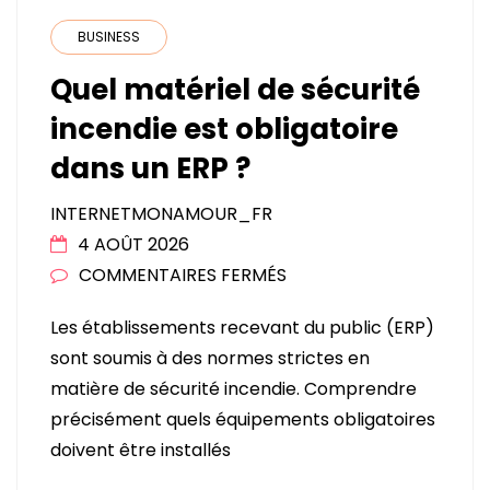
BUSINESS
Quel matériel de sécurité
incendie est obligatoire
dans un ERP ?
INTERNETMONAMOUR_FR
4 AOÛT 2026
SUR
COMMENTAIRES FERMÉS
QUEL
Les établissements recevant du public (ERP)
MATÉRIEL
sont soumis à des normes strictes en
DE
matière de sécurité incendie. Comprendre
SÉCURITÉ
précisément quels équipements obligatoires
INCENDIE
doivent être installés
EST
OBLIGATOIRE