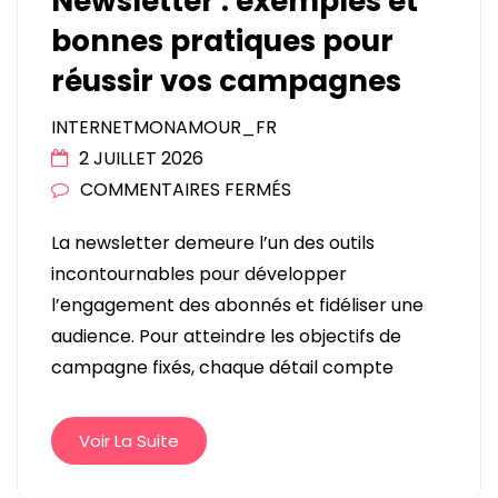
Newsletter : exemples et
bonnes pratiques pour
réussir vos campagnes
INTERNETMONAMOUR_FR
2 JUILLET 2026
SUR
COMMENTAIRES FERMÉS
NEWSLETTER
La newsletter demeure l’un des outils
:
incontournables pour développer
EXEMPLES
l’engagement des abonnés et fidéliser une
ET
audience. Pour atteindre les objectifs de
BONNES
campagne fixés, chaque détail compte
PRATIQUES
POUR
RÉUSSIR
Voir La Suite
VOS