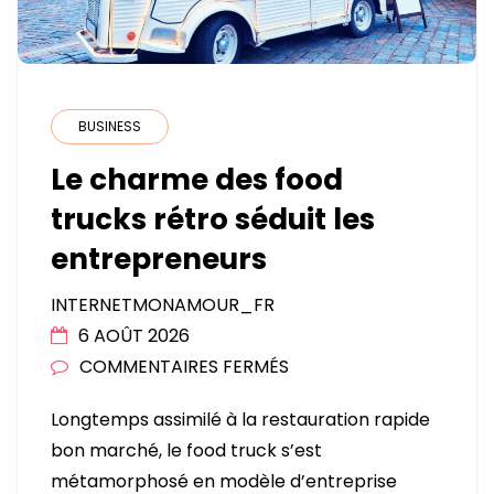
BUSINESS
Le charme des food
trucks rétro séduit les
entrepreneurs
INTERNETMONAMOUR_FR
6 AOÛT 2026
SUR
COMMENTAIRES FERMÉS
LE
Longtemps assimilé à la restauration rapide
CHARME
bon marché, le food truck s’est
DES
métamorphosé en modèle d’entreprise
FOOD