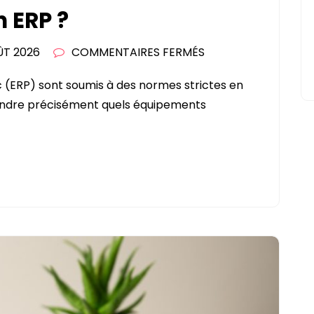
n ERP ?
SUR
ÛT 2026
COMMENTAIRES FERMÉS
QUEL
 (ERP) sont soumis à des normes strictes en
MATÉRIEL
endre précisément quels équipements
DE
SÉCURITÉ
INCENDIE
EST
OBLIGATOIRE
DANS
UN
ERP
?