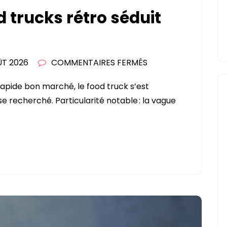
 trucks rétro séduit
SUR
ÛT 2026
COMMENTAIRES FERMÉS
LE
rapide bon marché, le food truck s’est
CHARME
recherché. Particularité notable : la vague
DES
FOOD
TRUCKS
RÉTRO
SÉDUIT
LES
ENTREPRENEURS