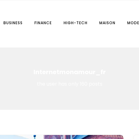
BUSINESS
FINANCE
HIGH-TECH
MAISON
MOD
r.fr
Internetmonamour_fr
the user has only 160 posts