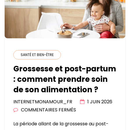
SANTÉ ET BIEN-ÊTRE
Grossesse et post-partum
: comment prendre soin
de son alimentation ?
INTERNETMONAMOUR_FR
1 JUIN 2026
SUR
COMMENTAIRES FERMÉS
GROSSESSE
La période allant de la grossesse au post-
ET