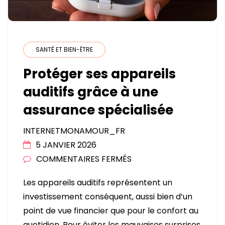
?
SANTÉ ET BIEN-ÊTRE
Protéger ses appareils
auditifs grâce à une
assurance spécialisée
INTERNETMONAMOUR_FR
5 JANVIER 2026
SUR
COMMENTAIRES FERMÉS
PROTÉGER
Les appareils auditifs représentent un
SES
investissement conséquent, aussi bien d’un
APPAREILS
point de vue financier que pour le confort au
AUDITIFS
quotidien. Pour éviter les mauvaises surprises