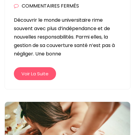
SUR
COMMENTAIRES FERMÉS
LA
Découvrir le monde universitaire rime
MUTUELLE
souvent avec plus d’indépendance et de
ÉTUDIANTE
nouvelles responsabilités. Parmi elles, la
:
gestion de sa couverture santé n’est pas à
L’ALLIÉE
négliger. Une bonne
INDISPENSABLE
POUR
UNE
Voir La Suite
SANTÉ
SEREINE