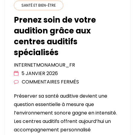
SANTÉ ET BIEN-ÊTRE
Prenez soin de votre
audition grâce aux
centres auditifs
spécialisés
INTERNETMONAMOUR_FR
5 JANVIER 2026
SUR
COMMENTAIRES FERMÉS
PRENEZ
Préserver sa santé auditive devient une
SOIN
question essentielle à mesure que
DE
l’environnement sonore gagne en intensité.
VOTRE
Les centres auditifs offrent aujourd’hui un
AUDITION
accompagnement personnalisé
GRÂCE