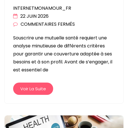
INTERNETMONAMOUR_FR
22 JUIN 2026
SUR
COMMENTAIRES FERMÉS
COMPARATIF
Souscrire une mutuelle santé requiert une
DES
analyse minutieuse de différents critères
CRITÈRES
pour garantir une couverture adaptée à ses
À
besoins et à son profil. Avant de s’engager, il
ANALYSER
est essentiel de
AVANT
DE
SOUSCRIRE
Voir La Suite
UNE
MUTUELLE