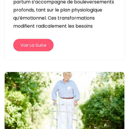
partum s’accompagne de bouleversements
POST-
profonds, tant sur le plan physiologique
PARTUM
qu’émotionnel. Ces transformations
:
modifient radicalement les besoins
COMMENT
PRENDRE
SOIN
Voir La Suite
DE
SON
ALIMENTATION
?