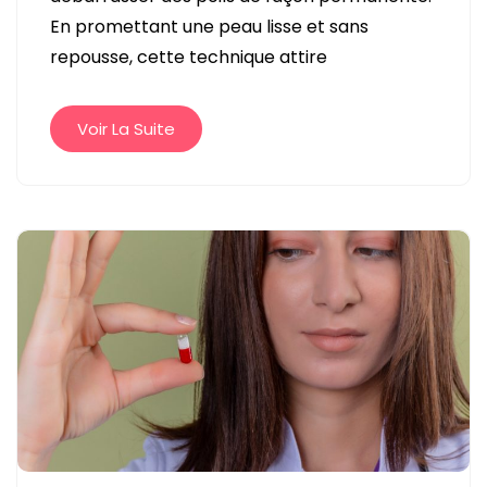
LASER
En promettant une peau lisse et sans
POUR
repousse, cette technique attire
DIRE
ADIEU
AUX
Voir La Suite
POILS
DÉFINITIVEMENT
?