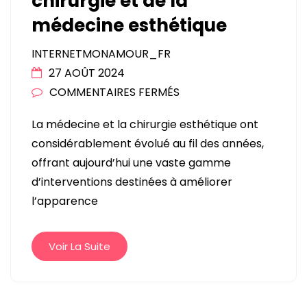
chirurgie et de la
médecine esthétique
INTERNETMONAMOUR_FR
27 AOÛT 2024
SUR
COMMENTAIRES FERMÉS
EXPLORATION
La médecine et la chirurgie esthétique ont
DÉTAILLÉE
considérablement évolué au fil des années,
DE
offrant aujourd’hui une vaste gamme
LA
d’interventions destinées à améliorer
CHIRURGIE
l’apparence
ET
DE
LA
Voir La Suite
MÉDECINE
ESTHÉTIQUE