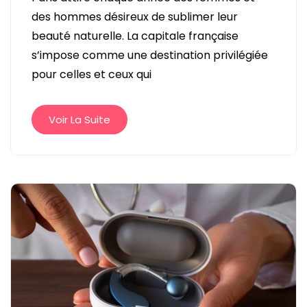
CAPITALE
des hommes désireux de sublimer leur
DE
beauté naturelle. La capitale française
LA
s’impose comme une destination privilégiée
BEAUTÉ
pour celles et ceux qui
:
DÉCOUVREZ
POURQUOI
Voir La Suite
UNE
CLINIQUE
DE
CHIRURGIE
ESTHÉTIQUE
PEUT
TRANSFORMER
VOTRE
APPARENCE