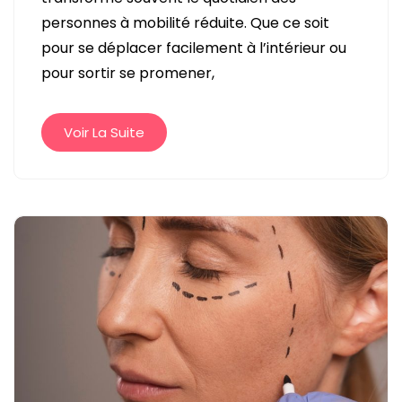
DÉAMBULATEUR
personnes à mobilité réduite. Que ce soit
4
pour se déplacer facilement à l’intérieur ou
ROUES
pour sortir se promener,
PLIABLE
FACILITE
VOS
Voir La Suite
DÉPLACEMENTS
AU
QUOTIDIEN
?