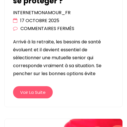
se protéger ?
INTERNETMONAMOUR_FR
17 OCTOBRE 2025
SUR
COMMENTAIRES FERMÉS
MUTUELLE
Arrivé à la retraite, les besoins de santé
SENIOR
évoluent et il devient essentiel de
:
sélectionner une mutuelle senior qui
QUELLES
corresponde vraiment à sa situation. Se
OPTIONS
pencher sur les bonnes options évite
CHOISIR
POUR
BIEN
Voir La Suite
SE
PROTÉGER
?