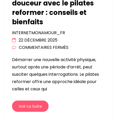
douceur avec le pilates
reformer : conseils et
bienfaits
INTERNETMONAMOUR_FR
22 DÉCEMBRE 2025
SUR
COMMENTAIRES FERMÉS
REPRENDRE
Démarrer une nouvelle activité physique,
LE
surtout après une période d’arrêt, peut
SPORT
susciter quelques interrogations. Le pilates
EN
reformer offre une approche idéale pour
DOUCEUR
celles et ceux qui
AVEC
LE
PILATES
Voir La Suite
REFORMER