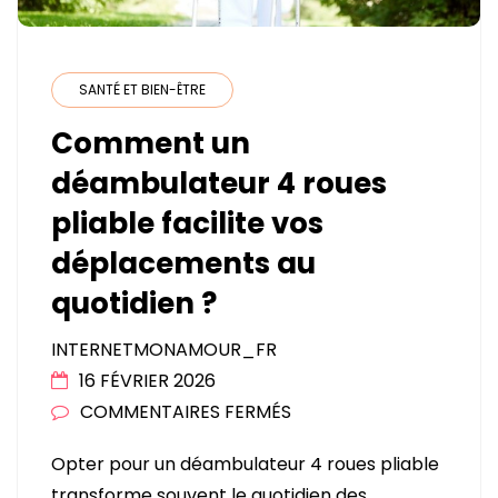
SANTÉ ET BIEN-ÊTRE
Comment un
déambulateur 4 roues
pliable facilite vos
déplacements au
quotidien ?
INTERNETMONAMOUR_FR
16 FÉVRIER 2026
SUR
COMMENTAIRES FERMÉS
COMMENT
Opter pour un déambulateur 4 roues pliable
UN
transforme souvent le quotidien des