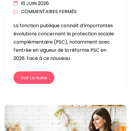
16 JUIN 2026
SUR
COMMENTAIRES FERMÉS
FONCTION
La fonction publique connaît d’importantes
PUBLIQUE
évolutions concernant la protection sociale
:
complémentaire (PSC), notamment avec
COMMENT
l’entrée en vigueur de la réforme PSC en
CHOISIR
2026. Face à ce nouveau
UNE
MUTUELLE
LABELLISÉE
Voir La Suite
EN
2026
?