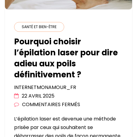
SANTÉ ET BIEN-ÊTRE
Pourquoi choisir
l’épilation laser pour dire
adieu aux poils
définitivement ?
INTERNETMONAMOUR_FR
22 AVRIL 2025
SUR
COMMENTAIRES FERMÉS
POURQUOI
L’épilation laser est devenue une méthode
CHOISIR
prisée par ceux qui souhaitent se
L’ÉPILATION
débarrasser des poils de façon permanente.