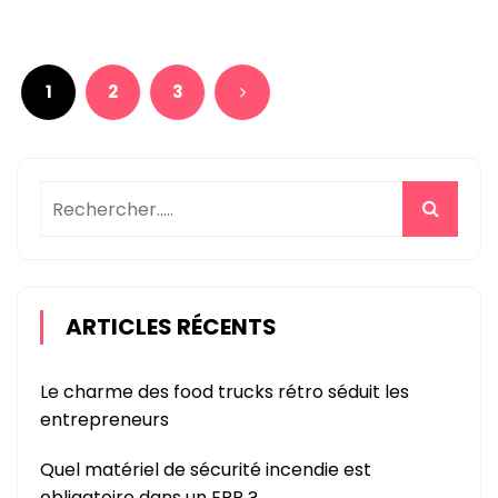
Pagination
des
1
2
3
publications
ARTICLES RÉCENTS
Le charme des food trucks rétro séduit les
entrepreneurs
Quel matériel de sécurité incendie est
obligatoire dans un ERP ?