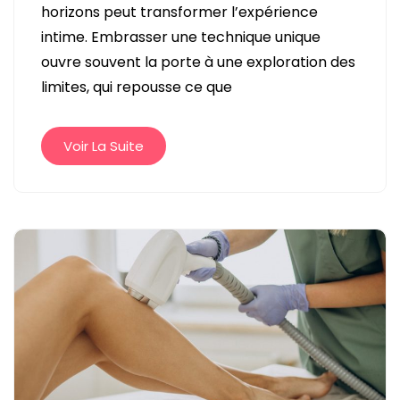
horizons peut transformer l’expérience
LIMITES
intime. Embrasser une technique unique
DU
ouvre souvent la porte à une exploration des
PLAISIR
limites, qui repousse ce que
AVEC
CETTE
TECHNIQUE
Voir La Suite
UNIQUE