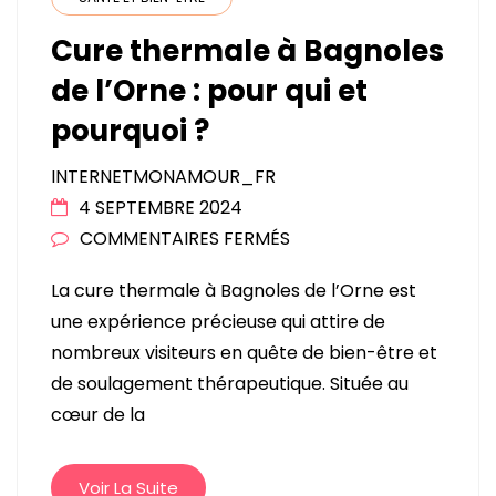
Cure thermale à Bagnoles
de l’Orne : pour qui et
pourquoi ?
INTERNETMONAMOUR_FR
4 SEPTEMBRE 2024
SUR
COMMENTAIRES FERMÉS
CURE
La cure thermale à Bagnoles de l’Orne est
THERMALE
une expérience précieuse qui attire de
À
nombreux visiteurs en quête de bien-être et
BAGNOLES
de soulagement thérapeutique. Située au
DE
cœur de la
L’ORNE
:
POUR
Voir La Suite