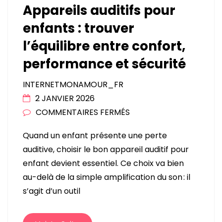
Appareils auditifs pour
enfants : trouver
l’équilibre entre confort,
performance et sécurité
INTERNETMONAMOUR_FR
2 JANVIER 2026
SUR
COMMENTAIRES FERMÉS
APPAREILS
Quand un enfant présente une perte
AUDITIFS
auditive, choisir le bon appareil auditif pour
POUR
enfant devient essentiel. Ce choix va bien
ENFANTS
au-delà de la simple amplification du son : il
:
s’agit d’un outil
TROUVER
L’ÉQUILIBRE