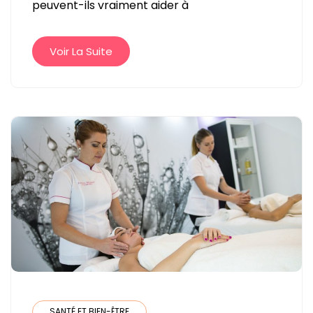
peuvent-ils vraiment aider à
DE
CHOLESTÉROL
AVEC
Voir La Suite
DES
COMPLÉMENTS
ALIMENTAIRES
?
SANTÉ ET BIEN-ÊTRE