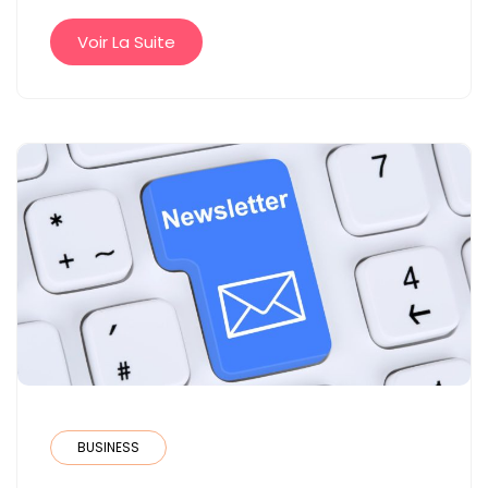
EFFICACEMENT
GRÂCE
Voir La Suite
À
L’AIDE
D’UN
PROFESSIONNEL
?
BUSINESS