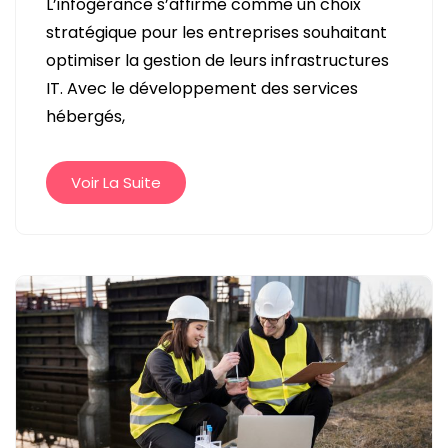
L’infogérance s’affirme comme un choix
ET
stratégique pour les entreprises souhaitant
SERVICES
optimiser la gestion de leurs infrastructures
HÉBERGÉS
IT. Avec le développement des services
:
hébergés,
DES
SOLUTIONS
IT
Voir La Suite
FIABLES
ET
SÉCURISÉES