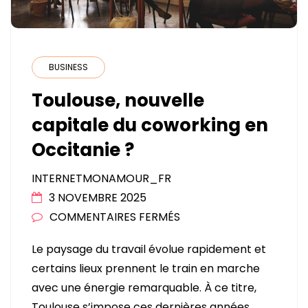
BUSINESS
Toulouse, nouvelle
capitale du coworking en
Occitanie ?
INTERNETMONAMOUR_FR
3 NOVEMBRE 2025
SUR
COMMENTAIRES FERMÉS
TOULOUSE,
Le paysage du travail évolue rapidement et
NOUVELLE
certains lieux prennent le train en marche
CAPITALE
avec une énergie remarquable. À ce titre,
DU
Toulouse s’impose ces dernières années