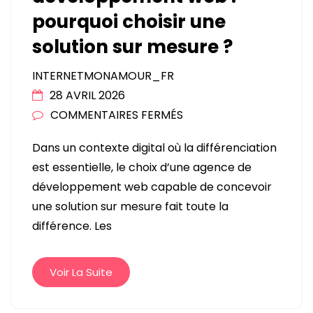
pourquoi choisir une
solution sur mesure ?
INTERNETMONAMOUR_FR
28 AVRIL 2026
SUR
COMMENTAIRES FERMÉS
AGENCE
Dans un contexte digital où la différenciation
DE
est essentielle, le choix d’une agence de
DÉVELOPPEMENT
développement web capable de concevoir
WEB
une solution sur mesure fait toute la
:
différence. Les
POURQUOI
CHOISIR
UNE
Voir La Suite
SOLUTION
SUR