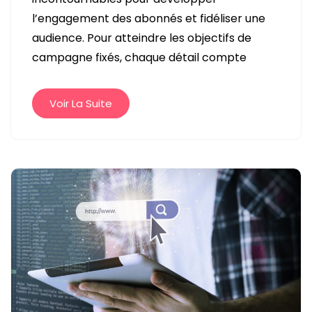
EXEMPLES
l’engagement des abonnés et fidéliser une
ET
audience. Pour atteindre les objectifs de
BONNES
campagne fixés, chaque détail compte
PRATIQUES
POUR
RÉUSSIR
Voir La Suite
VOS
CAMPAGNES