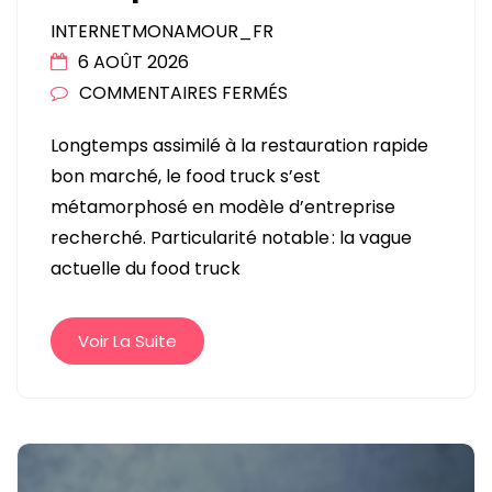
INTERNETMONAMOUR_FR
6 AOÛT 2026
SUR
COMMENTAIRES FERMÉS
LE
Longtemps assimilé à la restauration rapide
CHARME
bon marché, le food truck s’est
DES
métamorphosé en modèle d’entreprise
FOOD
recherché. Particularité notable : la vague
TRUCKS
actuelle du food truck
RÉTRO
SÉDUIT
LES
Voir La Suite
ENTREPRENEURS