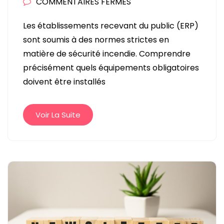
SUR
COMMENTAIRES FERMÉS
QUEL
Les établissements recevant du public (ERP)
MATÉRIEL
sont soumis à des normes strictes en
DE
matière de sécurité incendie. Comprendre
SÉCURITÉ
précisément quels équipements obligatoires
INCENDIE
doivent être installés
EST
OBLIGATOIRE
DANS
Voir La Suite
UN
ERP
?