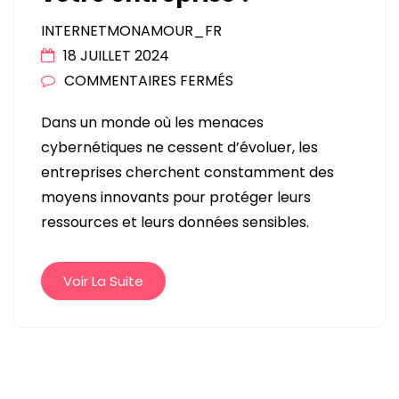
INTERNETMONAMOUR_FR
18 JUILLET 2024
SUR
COMMENTAIRES FERMÉS
COMMENT
Dans un monde où les menaces
UNE
cybernétiques ne cessent d’évoluer, les
SOLUTION
entreprises cherchent constamment des
D’HYPERVISION
moyens innovants pour protéger leurs
PEUT-
ressources et leurs données sensibles.
ELLE
AMÉLIORER
LA
Voir La Suite
SÉCURITÉ
DE
VOTRE
Pagination
ENTREPRISE