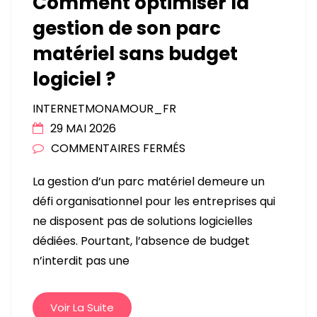
Comment optimiser la
gestion de son parc
matériel sans budget
logiciel ?
INTERNETMONAMOUR_FR
29 MAI 2026
SUR
COMMENTAIRES FERMÉS
COMMENT
La gestion d’un parc matériel demeure un
OPTIMISER
défi organisationnel pour les entreprises qui
LA
ne disposent pas de solutions logicielles
GESTION
dédiées. Pourtant, l’absence de budget
DE
n’interdit pas une
SON
PARC
MATÉRIEL
Voir La Suite