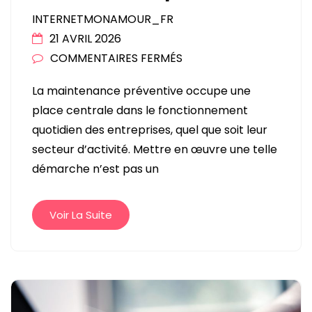
INTERNETMONAMOUR_FR
21 AVRIL 2026
SUR
COMMENTAIRES FERMÉS
POURQUOI
La maintenance préventive occupe une
METTRE
place centrale dans le fonctionnement
EN
quotidien des entreprises, quel que soit leur
PLACE
secteur d’activité. Mettre en œuvre une telle
UNE
démarche n’est pas un
STRATÉGIE
DE
MAINTENANCE
Voir La Suite
PRÉVENTIVE
?