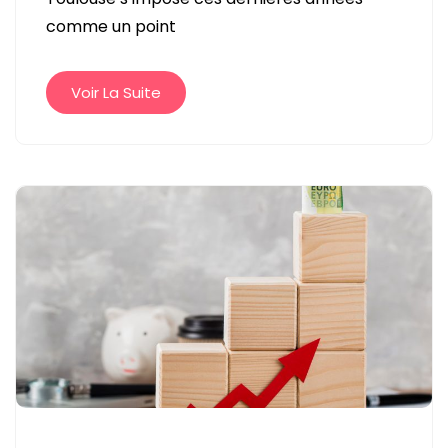
COWORKING
comme un point
EN
OCCITANIE
?
Voir La Suite