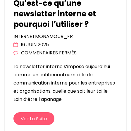
Qu’est-ce qu’une
newsletter interne et
pourquoi l’utiliser ?
INTERNETMONAMOUR_FR
16 JUIN 2025
SUR
COMMENTAIRES FERMÉS
QU’EST-
La newsletter interne s’impose aujourd’hui
CE
comme un outil incontournable de
QU’UNE
communication interne pour les entreprises
NEWSLETTER
et organisations, quelle que soit leur taille.
INTERNE
Loin d’être l’apanage
ET
POURQUOI
L’UTILISER
Voir La Suite
?