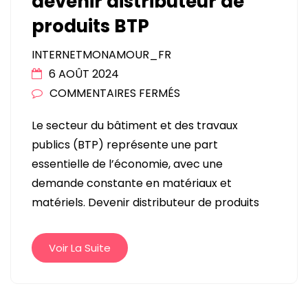
devenir distributeur de
produits BTP
INTERNETMONAMOUR_FR
6 AOÛT 2024
SUR
COMMENTAIRES FERMÉS
LES
Le secteur du bâtiment et des travaux
RAISONS
publics (BTP) représente une part
POUR
essentielle de l’économie, avec une
LESQUELLES
demande constante en matériaux et
CHOISIR
matériels. Devenir distributeur de produits
DE
DEVENIR
DISTRIBUTEUR
Voir La Suite
DE
PRODUITS
BTP