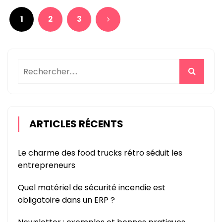
?
des
1
2
3
publications
ARTICLES RÉCENTS
Le charme des food trucks rétro séduit les
entrepreneurs
Quel matériel de sécurité incendie est
obligatoire dans un ERP ?