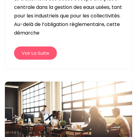
LE
centrale dans la gestion des eaux usées, tant
TRAITEMENT
pour les industriels que pour les collectivités.
PROFESSIONNEL
Au-delà de l’obligation réglementaire, cette
DES
démarche
BOUES
EST
RENTABLE
Voir La Suite
POUR
LES
INDUSTRIELS
ET
COLLECTIVITÉS
?