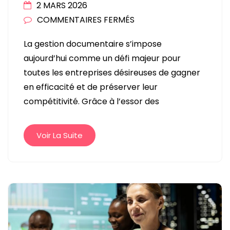
2 MARS 2026
SUR
COMMENTAIRES FERMÉS
QU’EST-
La gestion documentaire s’impose
CE
aujourd’hui comme un défi majeur pour
QUE
toutes les entreprises désireuses de gagner
ZEENDOC
en efficacité et de préserver leur
ET
compétitivité. Grâce à l’essor des
COMMENT
CE
LOGICIEL
Voir La Suite
RÉVOLUTIONNE
LA
GESTION
DOCUMENTAIRE
?