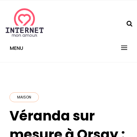
Skip
to
content
internetmonamour.fr
MENU
MAISON
Véranda sur
mesure à Orsay :