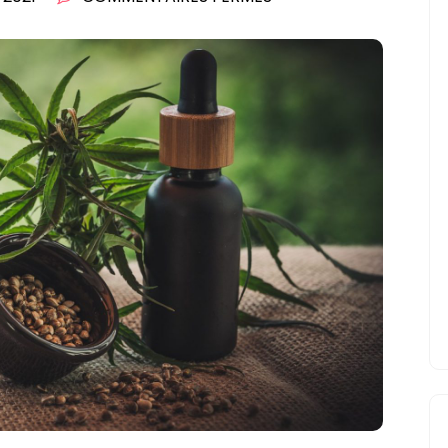
TROUVER
ENFIN
LE
MOYEN
DE
SE
DÉTENDRE