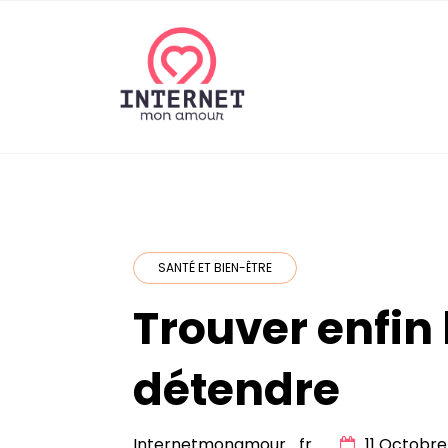
Skip
to
content
internetmonamou
SANTÉ ET BIEN-ÊTRE
Trouver enfin
détendre
Internetmonamour_fr
11 Octobre