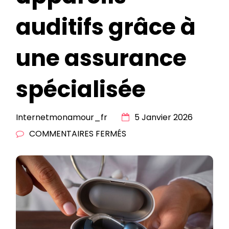
auditifs grâce à
une assurance
spécialisée
Internetmonamour_fr
5 Janvier 2026
SUR
COMMENTAIRES FERMÉS
PROTÉGER
SES
APPAREILS
AUDITIFS
GRÂCE
À