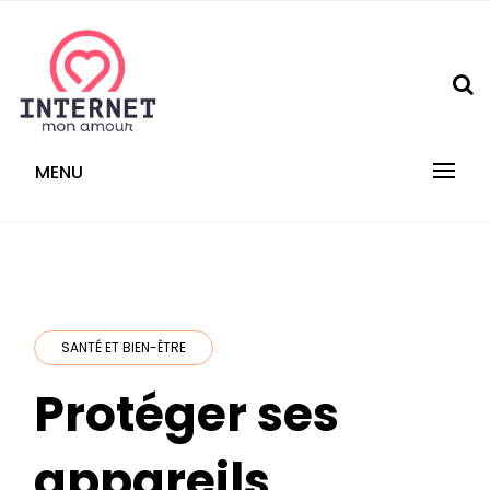
Skip
to
content
internetmonamour.fr
MENU
SANTÉ ET BIEN-ÊTRE
Protéger ses
appareils