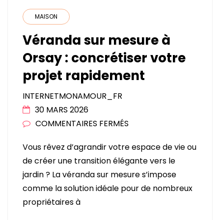
MAISON
Véranda sur mesure à
Orsay : concrétiser votre
projet rapidement
INTERNETMONAMOUR_FR
30 MARS 2026
SUR
COMMENTAIRES FERMÉS
VÉRANDA
Vous rêvez d’agrandir votre espace de vie ou
SUR
de créer une transition élégante vers le
MESURE
jardin ? La véranda sur mesure s’impose
À
comme la solution idéale pour de nombreux
ORSAY
propriétaires à
:
CONCRÉTISER