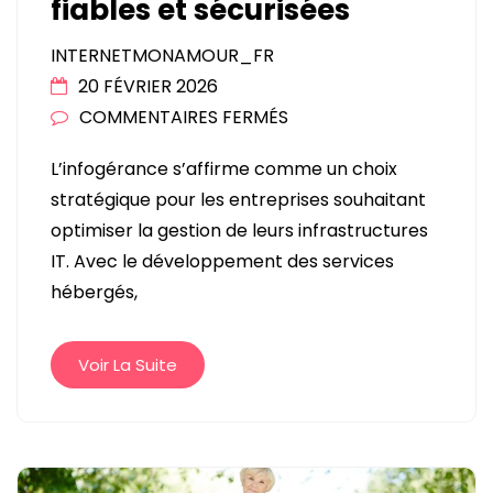
fiables et sécurisées
INTERNETMONAMOUR_FR
20 FÉVRIER 2026
SUR
COMMENTAIRES FERMÉS
INFOGÉRANCE
L’infogérance s’affirme comme un choix
ET
stratégique pour les entreprises souhaitant
SERVICES
optimiser la gestion de leurs infrastructures
HÉBERGÉS
IT. Avec le développement des services
:
hébergés,
DES
SOLUTIONS
IT
Voir La Suite
FIABLES
ET
SÉCURISÉES