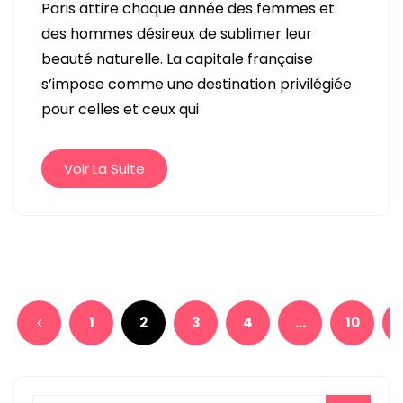
Paris attire chaque année des femmes et
CAPITALE
des hommes désireux de sublimer leur
DE
beauté naturelle. La capitale française
LA
s’impose comme une destination privilégiée
BEAUTÉ
pour celles et ceux qui
:
DÉCOUVREZ
POURQUOI
Voir La Suite
UNE
CLINIQUE
DE
Pagination
CHIRURGIE
ESTHÉTIQUE
des
PEUT
1
2
3
4
…
10
publications
TRANSFORMER
VOTRE
APPARENCE