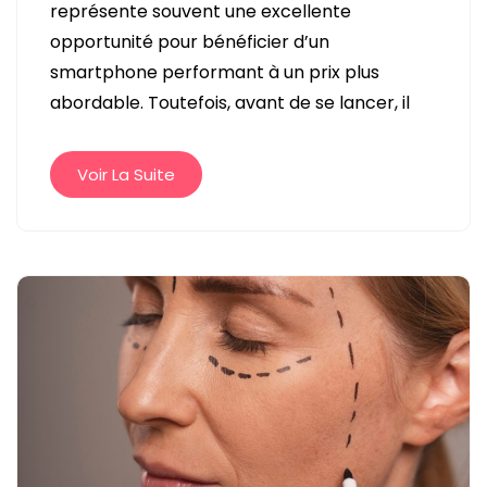
représente souvent une excellente
DE
opportunité pour bénéficier d’un
LA
smartphone performant à un prix plus
FIABILITÉ
abordable. Toutefois, avant de se lancer, il
D’UN
IPHONE
13
Voir La Suite
RECONDITIONNÉ
?