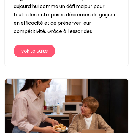
CE
aujourd’hui comme un défi majeur pour
QUE
toutes les entreprises désireuses de gagner
ZEENDOC
en efficacité et de préserver leur
ET
compétitivité. Grâce à l’essor des
COMMENT
CE
LOGICIEL
Voir La Suite
RÉVOLUTIONNE
LA
GESTION
DOCUMENTAIRE
?