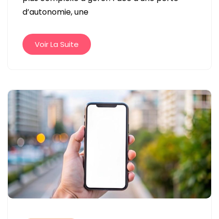
D’AIDE
d’autonomie, une
À
DOMICILE
PONCTUEL
Voir La Suite
OU
RÉGULIER
?