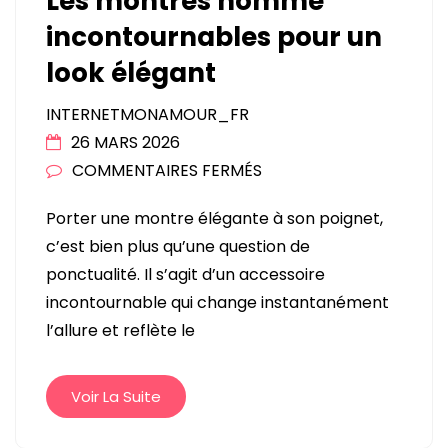
Les montres homme
incontournables pour un
look élégant
INTERNETMONAMOUR_FR
26 MARS 2026
SUR
COMMENTAIRES FERMÉS
LES
Porter une montre élégante à son poignet,
MONTRES
c’est bien plus qu’une question de
HOMME
ponctualité. Il s’agit d’un accessoire
INCONTOURNABLES
incontournable qui change instantanément
POUR
l’allure et reflète le
UN
LOOK
ÉLÉGANT
Voir La Suite