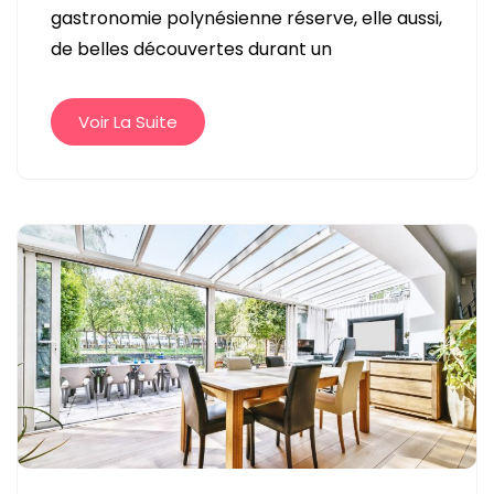
gastronomie polynésienne réserve, elle aussi,
SAVOUREZ
de belles découvertes durant un
TAHITI
AU
FIL
Voir La Suite
DES
ESCALES