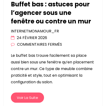
Buffet bas : astuces pour
l’agencer sous une
fenêtre ou contre un mur
INTERNETMONAMOUR_FR
24 FÉVRIER 2026
SUR
COMMENTAIRES FERMÉS
BUFFET
Le buffet bas trouve facilement sa place
BAS
aussi bien sous une fenêtre qu’en placement
:
contre un mur. Ce type de meuble combine
ASTUCES
praticité et style, tout en optimisant la
POUR
configuration du salon.
L’AGENCER
SOUS
UNE
Voir La Suite
FENÊTRE