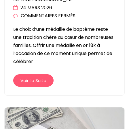
24 MARS 2026
SUR
COMMENTAIRES FERMÉS
QUEL
Le choix d’une médaille de baptême reste
MODÈLE
une tradition chère au cœur de nombreuses
DE
familles. Offrir une médaille en or 18k à
MÉDAILLE
l’occasion de ce moment unique permet de
CHOISIR
célébrer
POUR
UN
BAPTÊME
Voir La Suite
?