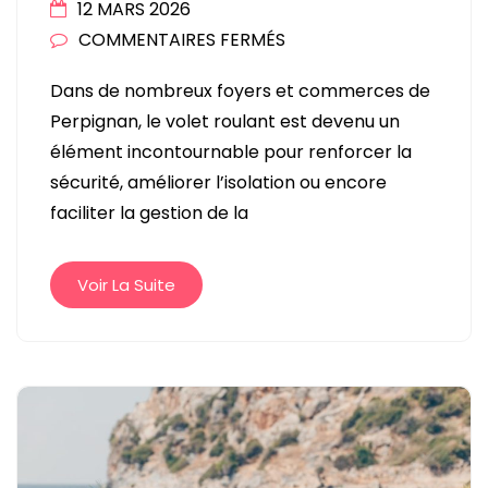
12 MARS 2026
SUR
COMMENTAIRES FERMÉS
DU
Dans de nombreux foyers et commerces de
DÉPANNAGE
Perpignan, le volet roulant est devenu un
À
élément incontournable pour renforcer la
LA
sécurité, améliorer l’isolation ou encore
PERFORMANCE
faciliter la gestion de la
:
COMMENT
UN
Voir La Suite
PROFESSIONNEL
À
PERPIGNAN
OPTIMISE
VOS
VOLETS