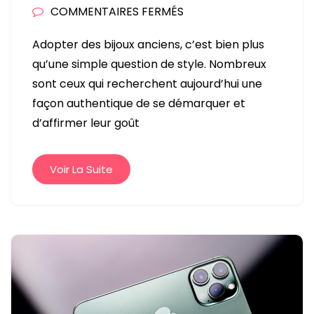
SUR
COMMENTAIRES FERMÉS
POURQUOI
Adopter des bijoux anciens, c’est bien plus
PORTER
qu’une simple question de style. Nombreux
DES
sont ceux qui recherchent aujourd’hui une
BIJOUX
façon authentique de se démarquer et
ANCIENS
d’affirmer leur goût
SÉDUIT
DE
PLUS
Voir La Suite
EN
PLUS
?