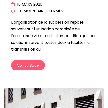
16 MARS 2026
SUR
COMMENTAIRES FERMÉS
ASSURANCE
L’organisation de la succession repose
VIE
souvent sur l’utilisation combinée de
ET
l’assurance vie et du testament. Bien que ces
TESTAMENT
solutions servent toutes deux à faciliter la
:
transmission du
COMMENT
COORDONNER
CES
Voir La Suite
DEUX
OUTILS
POUR
UNE
SUCCESSION
RÉUSSIE