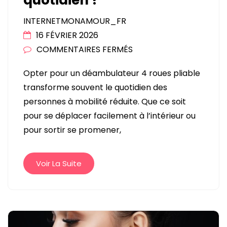
INTERNETMONAMOUR_FR
16 FÉVRIER 2026
SUR
COMMENTAIRES FERMÉS
COMMENT
Opter pour un déambulateur 4 roues pliable
UN
transforme souvent le quotidien des
DÉAMBULATEUR
personnes à mobilité réduite. Que ce soit
4
pour se déplacer facilement à l’intérieur ou
ROUES
pour sortir se promener,
PLIABLE
FACILITE
VOS
Voir La Suite
DÉPLACEMENTS
AU
QUOTIDIEN
?