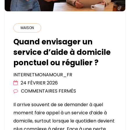
MAISON
Quand envisager un
service d’aide à domicile
ponctuel ou régulier ?
INTERNETMONAMOUR_FR
24 FÉVRIER 2026
SUR
COMMENTAIRES FERMÉS
QUAND
Il arrive souvent de se demander à quel
ENVISAGER
moment faire appel à un service d’aide à
UN
domicile, surtout lorsque le quotidien devient
SERVICE
plus complexe à gérer. Face à une perte