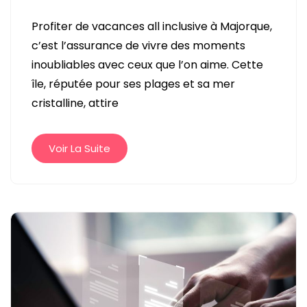
SE
Profiter de vacances all inclusive à Majorque,
DÉTENDRE
c’est l’assurance de vivre des moments
À
inoubliables avec ceux que l’on aime. Cette
MAJORQUE
île, réputée pour ses plages et sa mer
:
cristalline, attire
LES
AVANTAGES
D’UN
Voir La Suite
SÉJOUR
TOUT
INCLUS
POUR
TOUTE
LA
FAMILLE