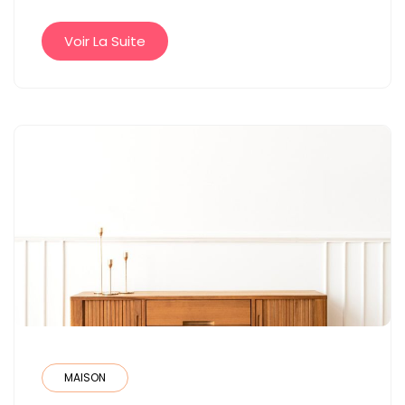
SES
BESOINS
Voir La Suite
?
MAISON