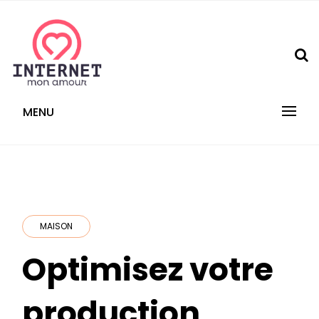
Skip
to
content
internetmonamour.fr
MENU
MAISON
Optimisez votre
production