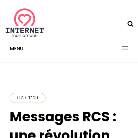
Skip
to
content
internetmonamour.fr
MENU
HIGH-TECH
Messages RCS :
une révolution