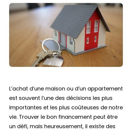
EN
CRÉDIT
IMMOBILIER
À
MÉTABIEF
:
METTEZ
TOUTES
LES
CHANCES
L’achat d’une maison ou d’un appartement
DE
VOTRE
est souvent l’une des décisions les plus
CÔTÉ
importantes et les plus coûteuses de notre
!
vie. Trouver le bon financement peut être
un défi, mais heureusement, il existe des