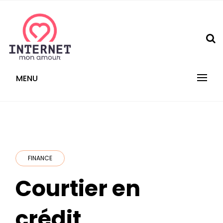
Skip
to
content
internetmonamour.fr
MENU
FINANCE
Courtier en
crédit