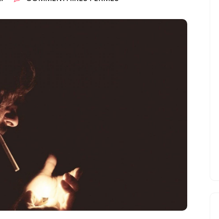
COMMENT
VOYAGER
AVEC
SA
E-
CIGARETTE?