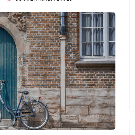
COMMENT
CHOISIR
UN
ABRI
DE
VÉLO
?