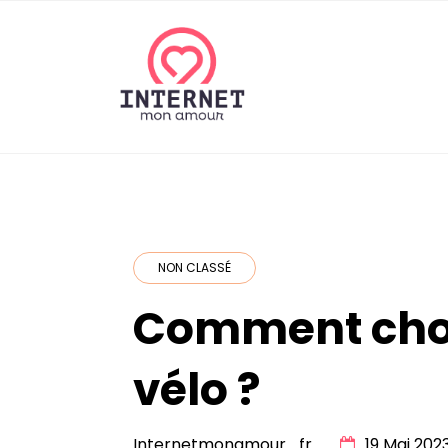
Skip
to
content
internetmonamou
NON CLASSÉ
Comment chois
vélo ?
Internetmonamour_fr
19 Mai 202